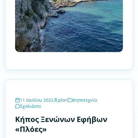
11 Ιουλίου 2022
plori
Κηποτεχνία
Σχολιάστε
Κήπος Ξενώνων Εφήβων
«Πλόες»